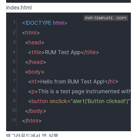
index.html
PHP-TEMPLATE
COPY
<!DOCTYPE 
html
>
<
html
>
<
head
>
<
title
>
RUM Test App
</
title
>
</
head
>
<
body
>
<
h1
>
Hello from RUM Test App!
</
h1
>
<
p
>
This is a test page instrumented with
<
button
onclick
=
"alert('Button clicked!')"
>
C
</
body
>
</
html
>
백그라운드에서 앱 실행