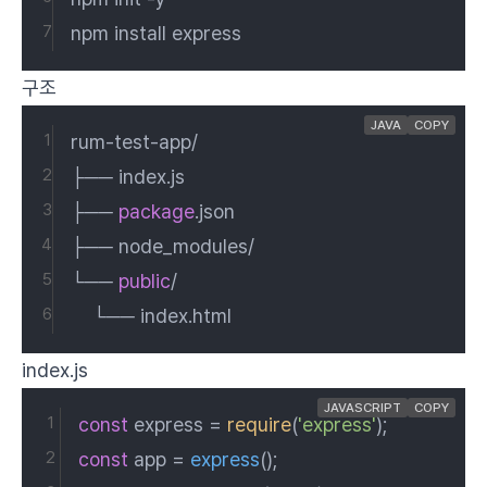
npm install express
구조
JAVA
COPY
rum-test-app/
├── index.js          
├── 
package
.json
├── node_modules/
└── 
public
/
    └── index.html
index.js
JAVASCRIPT
COPY
const
 express = 
require
(
'express'
);
const
 app = 
express
();