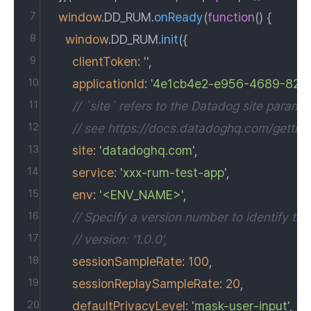
window
.
DD_RUM
.
onReady
(
function
(
) {
window
.
DD_RUM
.
init
({
clientToken
: 
''
,
applicationId
: 
'4e1cb4e2-e956-4689-827e
// `site` refers to the Datadog site parame
// see https://docs.datadoghq.com/getting
site
: 
'datadoghq.com'
,
service
: 
'xxx-rum-test-app'
,
env
: 
'<ENV_NAME>'
,
// Specify a version number to identify th
// version: '1.0.0',
sessionSampleRate
: 
100
,
sessionReplaySampleRate
: 
20
,
defaultPrivacyLevel
: 
'mask-user-input'
,