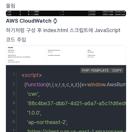
올림
AWS CloudWatch
⌚
하기처럼 구성 후
index.html
스크립트에 JavaScript
코드 주입
PHP-TEMPLATE
COPY
<
script
>
  (
function
(
n,i,v,r,s,c,x,z
){x=
window
.
AwsRumCl
'cwr'
,
'88c4be37-dbb7-4d21-a6a7-a5c1fd6ed62
'1.0.0'
,
'ap-northeast-2'
,
'https://client.rum.us-east-1.amazonaws.com