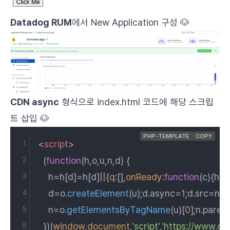
Datadog RUM
에서 New Application 구성 🐶
CDN async
형식으로
index.html
코드에 해당 스크립
트 삽입 🐶
PHP-TEMPLATE
COPY
<
script
>
  (
function
(
h,o,u,n,d
) {
    h=h[d]=h[d]||{
q
:[],
onReady
:
function
(
c
){h.
q
.
    d=o.
createElement
(u);d.
async
=
1
;d.
src
=n
    n=o.
getElementsByTagName
(u)[
0
];n.
paren
  })(
window
,
document
,
'script'
,
'https://www.d