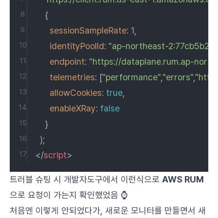
    {
sessionSampleRate
: 
1
,
identityPoolId
: 
"ap-northeast-2:77cb5b2
endpoint
: 
"https://dataplane.rum.ap-nor
telemetries
: [
"performance"
,
"errors"
,
"http
allowCookies
: 
true
,
enableXRay
: 
false
    }
  );
</
script
>
트러블 슈팅 시 개발자도구에서 이런식으로
AWS RUM
으로 요청이 가는지 확인했었음 ⌚
처음엔 이렇게 안되었다가, 새로운 모니터를 만들면서 새