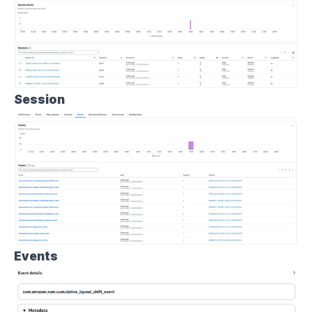
Session
Events