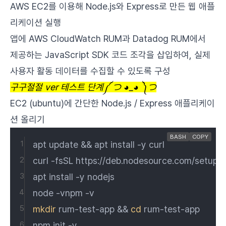
AWS EC2를 이용해
Node.js
와
Express
로 만든 웹 애플
리케이션 실행
앱에 AWS CloudWatch RUM과 Datadog RUM에서
제공하는 JavaScript SDK 코드 조각을 삽입하여, 실제
사용자 활동 데이터를 수집할 수 있도록 구성
구구절절 ver 테스트 단계༼ つ ◕_◕ ༽つ
EC2 (ubuntu)에 간단한 Node.js / Express 애플리케이
션 올리기
BASH
COPY
apt update && apt install -y curl
curl -fsSL https://deb.nodesource.com/setup_18
apt install -y nodejs
node -vnpm -v
mkdir
 rum-test-app && 
cd
 rum-test-app
npm init -y