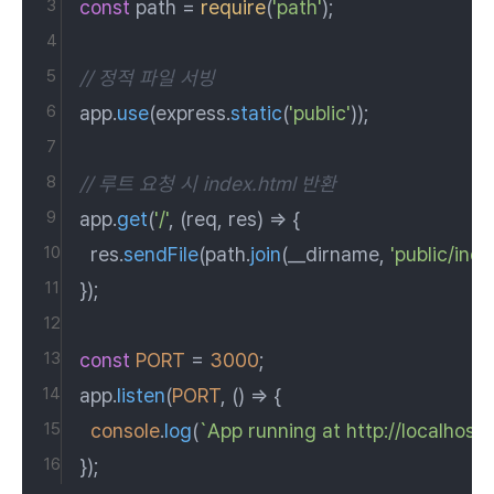
const
 path = 
require
(
'path'
);
// 정적 파일 서빙
app.
use
(express.
static
(
'public'
));
// 루트 요청 시 index.html 반환
app.
get
(
'/'
, 
(
req, res
) =>
 {
  res.
sendFile
(path.
join
(__dirname, 
'public/inde
});
const
PORT
 = 
3000
;
app.
listen
(
PORT
, 
() =>
 {
console
.
log
(
`App running at http://localhost:
});